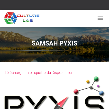
T
O
G
G
L
SAMSAH PYXIS
E
N
A
V
I
G
Télécharger la plaquette du Dispositif ici
A
T
I
O
N