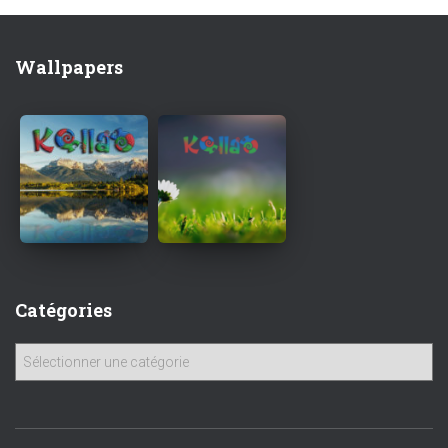
Wallpapers
Catégories
C
a
t
é
g