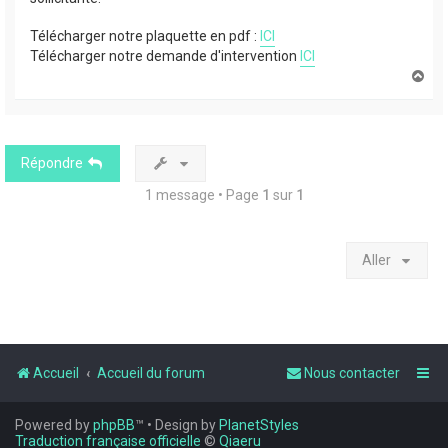
Télécharger notre plaquette en pdf :
ICI
Télécharger notre demande d'intervention
ICI
H
a
u
t
Répondre
1 message • Page
1
sur
1
Aller
Accueil
Accueil du forum
Nous contacter
Powered by
phpBB
™
• Design by
PlanetStyles
Traduction française officielle
©
Qiaeru