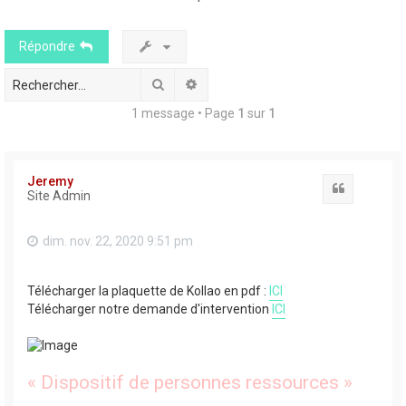
Répondre
r
Rechercher
Recherche avancée
1 message • Page
1
sur
1
r
Jeremy
Citation
Site Admin
dim. nov. 22, 2020 9:51 pm
Télécharger la plaquette de Kollao en pdf :
ICI
Télécharger notre demande d'intervention
ICI
« Dispositif de personnes ressources »