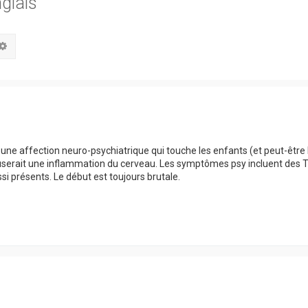
glais
hercher
Recherche avancée
S, une affection neuro-psychiatrique qui touche les enfants (et peut-être
userait une inflammation du cerveau. Les symptômes psy incluent des 
i présents. Le début est toujours brutale.