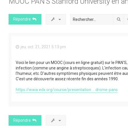
MOOC PAN'S Stanford University en an
Rec
Répondre
jeu. oct. 21, 2021 5:13 pm
Voici le lien pour un MOOC (cours en ligne gratuit) sur le PAN'
infection (comme une angine à streptocoques). L'infection ca
l'humeur, etc. D'autres symptômes physiques peuvent être auss
C'est une découverte assez récente fin des années 1990.
https://www.edx.org/course/presentation ... drome-pans
Répondre