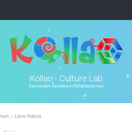
Kollao - Culture Lab
Democratie Sanitaire et Rétablissement
tion
Liens Videos