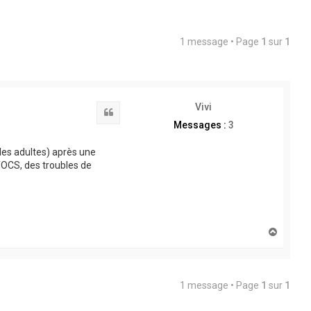
1 message • Page
1
sur
1
Vivi
Citation
Messages :
3
 les adultes) après une
TOCS, des troubles de
H
a
u
t
1 message • Page
1
sur
1