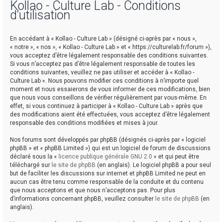
Kollao - Culture Lab - Conditions
d’utilisation
r
En accédant à « Kollao - Culture Lab » (désigné ci-après par « nous »,
« notre », « nos », « Kollao - Culture Lab » et « https://culturelab.fr/forum »),
vous acceptez d’être légalement responsable des conditions suivantes.
Si vous n’acceptez pas d’être légalement responsable de toutes les
conditions suivantes, veuillez ne pas utiliser et accéder à « Kollao -
Culture Lab ». Nous pouvons modifier ces conditions à n’importe quel
r
moment et nous essaierons de vous informer de ces modifications, bien
que nous vous conseillons de vérifier régulièrement par vous-même. En
effet, si vous continuez à participer à « Kollao - Culture Lab » après que
des modifications aient été effectuées, vous acceptez d’être légalement
responsable des conditions modifiées et mises à jour.
Nos forums sont développés par phpBB (désignés ci-après par « logiciel
phpBB » et « phpBB Limited ») qui est un logiciel de forum de discussions
déclaré sous la «
licence publique générale GNU 2.0
» et qui peut être
téléchargé sur
le site de phpBB
(en anglais). Le logiciel phpBB a pour seul
but de faciliter les discussions sur internet et phpBB Limited ne peut en
aucun cas être tenu comme responsable de la conduite et du contenu
que nous acceptons et que nous n’acceptons pas. Pour plus
d’informations concernant phpBB, veuillez consulter
le site de phpBB
(en
anglais).