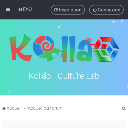
FAQ
Inscription
Connexion
Kollao - Culture Lab
Accueil
Accueil du forum