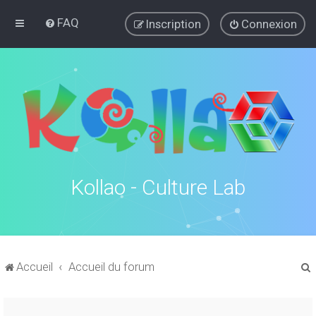
FAQ
Inscription
Connexion
Kollao - Culture Lab
Accueil
Accueil du forum