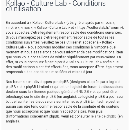
Kollao - Culture Lab - Conditions
d’utilisation
r
En accédant à « Kollao - Culture Lab » (désigné ci-après par « nous »,
« notre », « nos », « Kollao - Culture Lab » et « https://culturelab.fr/forum »),
vous acceptez d’être légalement responsable des conditions suivantes.
Si vous n’acceptez pas d’être légalement responsable de toutes les
conditions suivantes, veuillez ne pas utiliser et accéder à « Kollao -
Culture Lab ». Nous pouvons modifier ces conditions à n’importe quel
r
moment et nous essaierons de vous informer de ces modifications, bien
que nous vous conseillons de vérifier régulièrement par vous-même. En
effet, si vous continuez à participer à « Kollao - Culture Lab » après que
des modifications aient été effectuées, vous acceptez d’être légalement
responsable des conditions modifiées et mises à jour.
Nos forums sont développés par phpBB (désignés ci-après par « logiciel
phpBB » et « phpBB Limited ») qui est un logiciel de forum de discussions
déclaré sous la «
licence publique générale GNU 2.0
» et qui peut être
téléchargé sur
le site de phpBB
(en anglais). Le logiciel phpBB a pour seul
but de faciliter les discussions sur internet et phpBB Limited ne peut en
aucun cas être tenu comme responsable de la conduite et du contenu
que nous acceptons et que nous n’acceptons pas. Pour plus
d’informations concernant phpBB, veuillez consulter
le site de phpBB
(en
anglais).