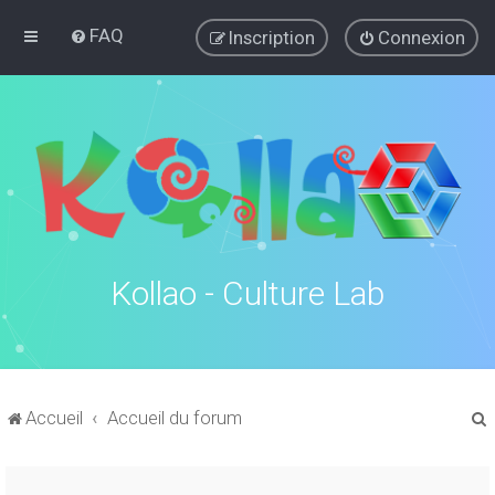
FAQ
Inscription
Connexion
Kollao - Culture Lab
Accueil
Accueil du forum