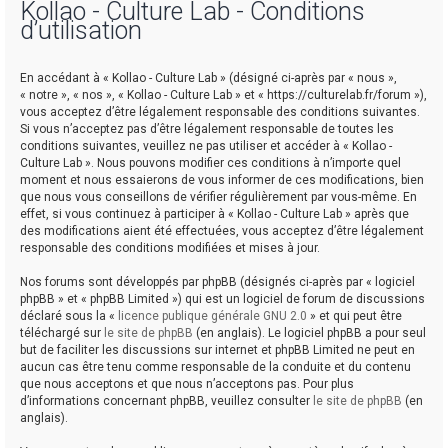
Kollao - Culture Lab - Conditions
d’utilisation
r
En accédant à « Kollao - Culture Lab » (désigné ci-après par « nous »,
« notre », « nos », « Kollao - Culture Lab » et « https://culturelab.fr/forum »),
vous acceptez d’être légalement responsable des conditions suivantes.
Si vous n’acceptez pas d’être légalement responsable de toutes les
conditions suivantes, veuillez ne pas utiliser et accéder à « Kollao -
Culture Lab ». Nous pouvons modifier ces conditions à n’importe quel
r
moment et nous essaierons de vous informer de ces modifications, bien
que nous vous conseillons de vérifier régulièrement par vous-même. En
effet, si vous continuez à participer à « Kollao - Culture Lab » après que
des modifications aient été effectuées, vous acceptez d’être légalement
responsable des conditions modifiées et mises à jour.
Nos forums sont développés par phpBB (désignés ci-après par « logiciel
phpBB » et « phpBB Limited ») qui est un logiciel de forum de discussions
déclaré sous la «
licence publique générale GNU 2.0
» et qui peut être
téléchargé sur
le site de phpBB
(en anglais). Le logiciel phpBB a pour seul
but de faciliter les discussions sur internet et phpBB Limited ne peut en
aucun cas être tenu comme responsable de la conduite et du contenu
que nous acceptons et que nous n’acceptons pas. Pour plus
d’informations concernant phpBB, veuillez consulter
le site de phpBB
(en
anglais).