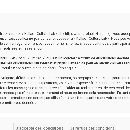
tre », « nos », « Kollao - Culture Lab » et « https://culturelab.fr/forum »), vous 
ivantes, veuillez ne pas utiliser et accéder à « Kollao - Culture Lab ». Nous po
vérifier régulièrement par vous-même. En effet, si vous continuez à participer à 
 modifiées et mises à jour.
hpBB » et « phpBB Limited ») qui est un logiciel de forum de discussions déclaré
aciliter les discussions sur internet et phpBB Limited ne peut en aucun cas êtr
, veuillez consulter
le site de phpBB
(en anglais).
ulgaire, diffamatoire, choquant, menaçant, pornographique, etc. qui pourrait tran
vous ne respectez pas ces dispositions, vous vous exposez à un bannissement immédi
de tous les messages est enregistrée afin d’aider au renforcement de ces conditions.
et et message à n’importe quel moment si nous estimons cela nécessaire. En tant 
s informations ne seront pas diffusées à une tierce partie sans votre consentem
mpromettre vos données.