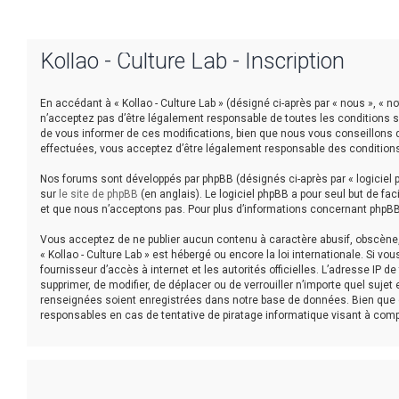
Kollao - Culture Lab - Inscription
En accédant à « Kollao - Culture Lab » (désigné ci-après par « nous », « no
n’acceptez pas d’être légalement responsable de toutes les conditions su
de vous informer de ces modifications, bien que nous vous conseillons de 
effectuées, vous acceptez d’être légalement responsable des conditions
Nos forums sont développés par phpBB (désignés ci-après par « logiciel p
sur
le site de phpBB
(en anglais). Le logiciel phpBB a pour seul but de f
et que nous n’acceptons pas. Pour plus d’informations concernant phpBB
Vous acceptez de ne publier aucun contenu à caractère abusif, obscène, v
« Kollao - Culture Lab » est hébergé ou encore la loi internationale. Si 
fournisseur d’accès à internet et les autorités officielles. L’adresse IP 
supprimer, de modifier, de déplacer ou de verrouiller n’importe quel suj
renseignées soient enregistrées dans notre base de données. Bien que ce
responsables en cas de tentative de piratage informatique visant à co