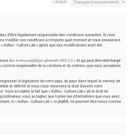
Langue :
acceptez d’être légalement responsable des conditions suivantes. Si vous
uvons modifier ces conditions à n’importe quel moment et nous essaierons
« Kollao - Culture Lab » après que des modifications aient été
 sous la «
licence publique générale GNU 2.0
» et qui peut être téléchargé
e tenu comme responsable de la conduite et du contenu que nous acceptons
sgresser la législation de votre pays, du pays dans lequel le serveur de
at et définitif et nous nous réservons le droit d’avertir votre
 Vous acceptez le fait que « Kollao - Culture Lab » ait le droit de
qu’utilisateur, vous acceptez que toutes les informations que vous avez
ent, ni « Kollao - Culture Lab », ni phpBB, ne pourront être tenus comme