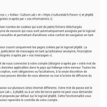
os », « Kollao - Culture Lab » et « https://culturelab.fr/forum ») et phpBB
ignées ci-après par « vos informations »).
tain nombre de cookies qui sont de petits fichiers téléchargés
nonyme de session qui vous sont automatiquement assignés par le logiciel
 consultés et permettant d’améliorer votre confort de navigation en tant
pour couvrir uniquement les pages créées par le logiciel phpBB. La
publication de messages en tant qu’utilisateur anonyme, l’inscription
(désignés ci-après par « vos messages »).
t de vous connecter à votre compte (désigné ci-après par « votre mot de
es données applicables dans le pays qui héberge notre serveur. Toutes les
cription, sont obligatoires ou facultatives, à la seule discrétion de
 vous pouvez décider de vous abonner ou non à la liste de diffusion du
asse sur plusieurs sites internet différents. Votre mot de passe est le
ture Lab », à phpBB ou à un site de tierce partie ne peut vous demander
t proposée par défaut sur le logiciel phpBB. Cette fonctionnalité vous
ssiez reprendre le contrôle de votre compte.