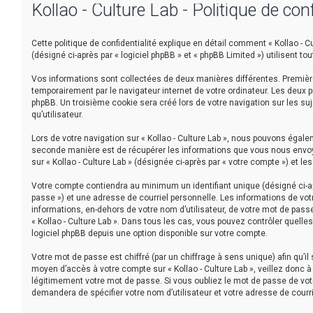
Kollao - Culture Lab - Politique de conf
Cette politique de confidentialité explique en détail comment « Kollao - Cul
(désigné ci-après par « logiciel phpBB » et « phpBB Limited ») utilisent to
Vos informations sont collectées de deux manières différentes. Premièrem
temporairement par le navigateur internet de votre ordinateur. Les deux 
phpBB. Un troisième cookie sera créé lors de votre navigation sur les suj
qu’utilisateur.
Lors de votre navigation sur « Kollao - Culture Lab », nous pouvons éga
seconde manière est de récupérer les informations que vous nous envoyez
sur « Kollao - Culture Lab » (désignée ci-après par « votre compte ») et 
Votre compte contiendra au minimum un identifiant unique (désigné ci-ap
passe ») et une adresse de courriel personnelle. Les informations de votr
informations, en-dehors de votre nom d’utilisateur, de votre mot de passe e
« Kollao - Culture Lab ». Dans tous les cas, vous pouvez contrôler quell
logiciel phpBB depuis une option disponible sur votre compte.
Votre mot de passe est chiffré (par un chiffrage à sens unique) afin qu’i
moyen d’accès à votre compte sur « Kollao - Culture Lab », veillez donc 
légitimement votre mot de passe. Si vous oubliez le mot de passe de votr
demandera de spécifier votre nom d’utilisateur et votre adresse de courr