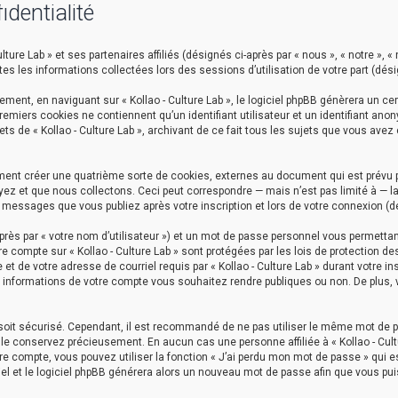
identialité
ture Lab » et ses partenaires affiliés (désignés ci-après par « nous », « notre », « n
utes les informations collectées lors des sessions d’utilisation de votre part (dés
ent, en naviguant sur « Kollao - Culture Lab », le logiciel phpBB génèrera un cer
premiers cookies ne contiennent qu’un identifiant utilisateur et un identifiant a
ets de « Kollao - Culture Lab », archivant de ce fait tous les sujets que vous avez
lement créer une quatrième sorte de cookies, externes au document qui est prévu 
 et que nous collectons. Ceci peut correspondre — mais n’est pas limité à — la 
les messages que vous publiez après votre inscription et lors de votre connexion 
rès par « votre nom d’utilisateur ») et un mot de passe personnel vous permettan
e compte sur « Kollao - Culture Lab » sont protégées par les lois de protection d
t de votre adresse de courriel requis par « Kollao - Culture Lab » durant votre ins
es informations de votre compte vous souhaitez rendre publiques ou non. De plus,
l soit sécurisé. Cependant, il est recommandé de ne pas utiliser le même mot de p
à le conservez précieusement. En aucun cas une personne affiliée à « Kollao - Cul
e compte, vous pouvez utiliser la fonction « J’ai perdu mon mot de passe » qui es
iel et le logiciel phpBB générera alors un nouveau mot de passe afin que vous pui