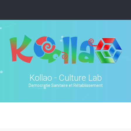
Kollao - Culture Lab
Democratie Sanitaire et Rétablissement