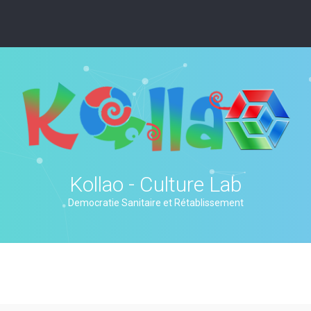
Kollao - Culture Lab
Democratie Sanitaire et Rétablissement