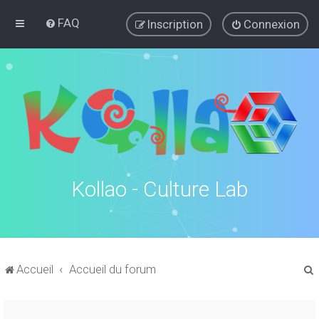
FAQ
Inscription
Connexion
Kollao - Culture Lab
Accueil
Accueil du forum