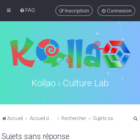
FAQ
Inscription
Connexion
Kollao - Culture Lab
Accueil
Accueil du forum
Rechercher
Sujets sans réponse
Sujets sans réponse