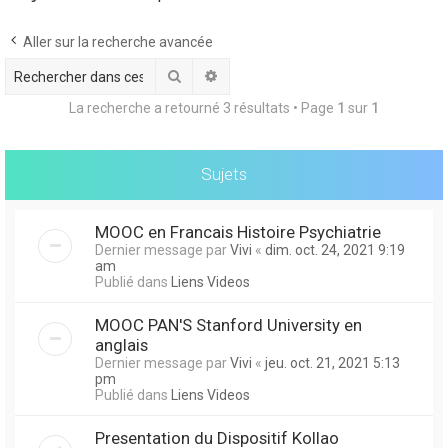
Aller sur la recherche avancée
r
Rechercher
Recherche avancée
La recherche a retourné 3 résultats • Page
1
sur
1
Sujets
r
MOOC en Francais Histoire Psychiatrie
Dernier message par
Vivi
«
dim. oct. 24, 2021 9:19
am
Publié dans
Liens Videos
MOOC PAN'S Stanford University en
anglais
Dernier message par
Vivi
«
jeu. oct. 21, 2021 5:13
pm
Publié dans
Liens Videos
Presentation du Dispositif Kollao