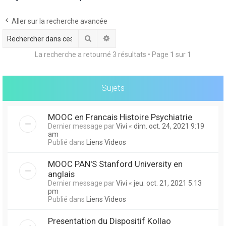
Aller sur la recherche avancée
r
Rechercher
Recherche avancée
La recherche a retourné 3 résultats • Page
1
sur
1
Sujets
r
MOOC en Francais Histoire Psychiatrie
Dernier message par
Vivi
«
dim. oct. 24, 2021 9:19
am
Publié dans
Liens Videos
MOOC PAN'S Stanford University en
anglais
Dernier message par
Vivi
«
jeu. oct. 21, 2021 5:13
pm
Publié dans
Liens Videos
Presentation du Dispositif Kollao