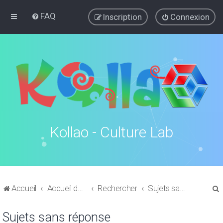
FAQ
Inscription
Connexion
Kollao - Culture Lab
Accueil
Accueil du forum
Rechercher
Sujets sans réponse
Sujets sans réponse