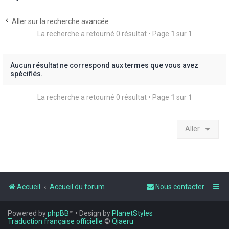
Aller sur la recherche avancée
La recherche a retourné 0 résultat • Page
1
sur
1
r
Aucun résultat ne correspond aux termes que vous avez
spécifiés.
r
La recherche a retourné 0 résultat • Page
1
sur
1
Aller
Accueil
Accueil du forum
Nous contacter
Powered by
phpBB
™
• Design by
PlanetStyles
Traduction française officielle
©
Qiaeru