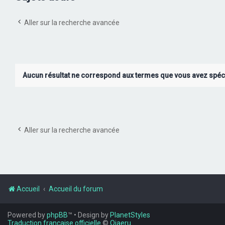
Aller sur la recherche avancée
Aucun résultat ne correspond aux termes que vous avez spéci
Aller sur la recherche avancée
Accueil
Accueil du forum
Powered by
phpBB
™
• Design by
PlanetStyles
Traduction française officielle
©
Qiaeru