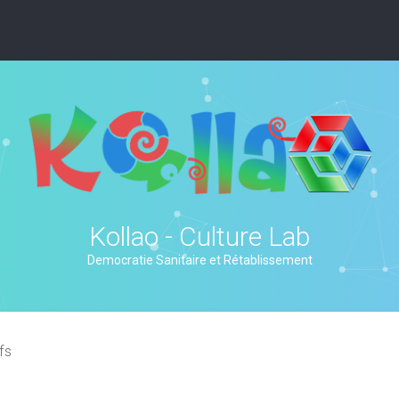
Kollao - Culture Lab
Democratie Sanitaire et Rétablissement
fs