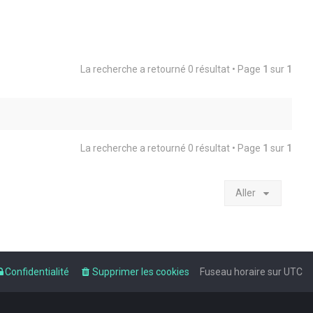
La recherche a retourné 0 résultat • Page
1
sur
1
La recherche a retourné 0 résultat • Page
1
sur
1
Aller
Confidentialité
Supprimer les cookies
Fuseau horaire sur
UTC