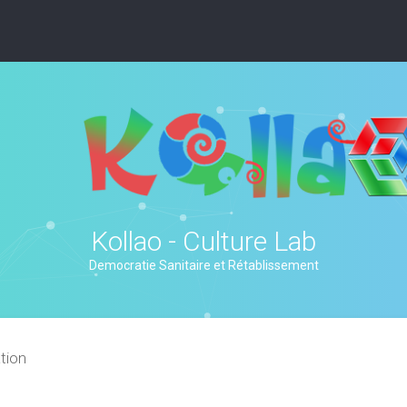
Kollao - Culture Lab
Democratie Sanitaire et Rétablissement
tion