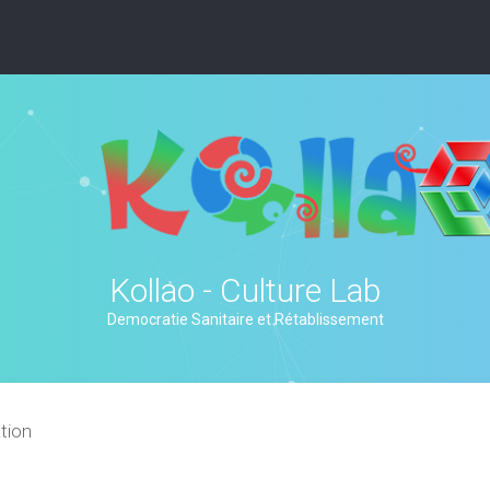
Kollao - Culture Lab
Democratie Sanitaire et Rétablissement
tion