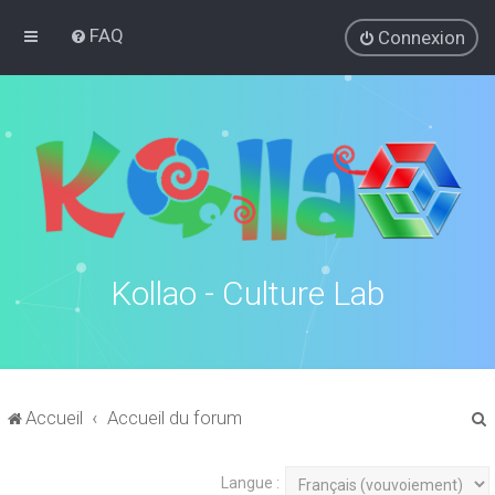
FAQ
Connexion
Kollao - Culture Lab
Accueil
Accueil du forum
Langue :