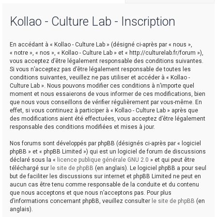
Kollao - Culture Lab - Inscription
r
En accédant à « Kollao - Culture Lab » (désigné ci-après par « nous »,
« notre », « nos », « Kollao - Culture Lab » et « http://culturelab.fr/forum »),
vous acceptez d’être légalement responsable des conditions suivantes.
Si vous n’acceptez pas d’être légalement responsable de toutes les
conditions suivantes, veuillez ne pas utiliser et accéder à « Kollao -
Culture Lab ». Nous pouvons modifier ces conditions à n’importe quel
r
moment et nous essaierons de vous informer de ces modifications, bien
que nous vous conseillons de vérifier régulièrement par vous-même. En
effet, si vous continuez à participer à « Kollao - Culture Lab » après que
des modifications aient été effectuées, vous acceptez d’être légalement
responsable des conditions modifiées et mises à jour.
Nos forums sont développés par phpBB (désignés ci-après par « logiciel
phpBB » et « phpBB Limited ») qui est un logiciel de forum de discussions
déclaré sous la «
licence publique générale GNU 2.0
» et qui peut être
téléchargé sur
le site de phpBB
(en anglais). Le logiciel phpBB a pour seul
but de faciliter les discussions sur internet et phpBB Limited ne peut en
aucun cas être tenu comme responsable de la conduite et du contenu
que nous acceptons et que nous n’acceptons pas. Pour plus
d’informations concernant phpBB, veuillez consulter
le site de phpBB
(en
anglais).