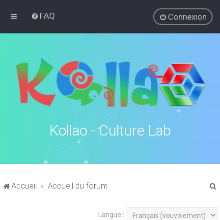
FAQ
Connexion
Kollao - Culture Lab
Accueil
Accueil du forum
Langue :