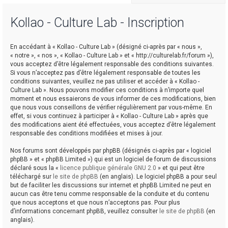
Kollao - Culture Lab - Inscription
r
En accédant à « Kollao - Culture Lab » (désigné ci-après par « nous »,
« notre », « nos », « Kollao - Culture Lab » et « http://culturelab.fr/forum »),
vous acceptez d’être légalement responsable des conditions suivantes.
Si vous n’acceptez pas d’être légalement responsable de toutes les
conditions suivantes, veuillez ne pas utiliser et accéder à « Kollao -
Culture Lab ». Nous pouvons modifier ces conditions à n’importe quel
r
moment et nous essaierons de vous informer de ces modifications, bien
que nous vous conseillons de vérifier régulièrement par vous-même. En
effet, si vous continuez à participer à « Kollao - Culture Lab » après que
des modifications aient été effectuées, vous acceptez d’être légalement
responsable des conditions modifiées et mises à jour.
Nos forums sont développés par phpBB (désignés ci-après par « logiciel
phpBB » et « phpBB Limited ») qui est un logiciel de forum de discussions
déclaré sous la «
licence publique générale GNU 2.0
» et qui peut être
téléchargé sur
le site de phpBB
(en anglais). Le logiciel phpBB a pour seul
but de faciliter les discussions sur internet et phpBB Limited ne peut en
aucun cas être tenu comme responsable de la conduite et du contenu
que nous acceptons et que nous n’acceptons pas. Pour plus
d’informations concernant phpBB, veuillez consulter
le site de phpBB
(en
anglais).