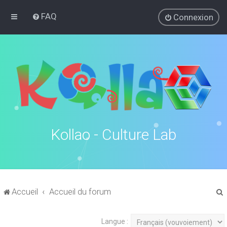
FAQ
Connexion
Kollao - Culture Lab
Accueil
Accueil du forum
Langue :