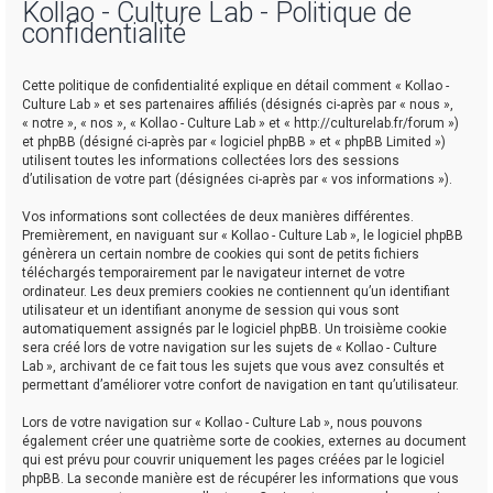
Kollao - Culture Lab - Politique de
confidentialité
r
Cette politique de confidentialité explique en détail comment « Kollao -
Culture Lab » et ses partenaires affiliés (désignés ci-après par « nous »,
« notre », « nos », « Kollao - Culture Lab » et « http://culturelab.fr/forum »)
et phpBB (désigné ci-après par « logiciel phpBB » et « phpBB Limited »)
utilisent toutes les informations collectées lors des sessions
d’utilisation de votre part (désignées ci-après par « vos informations »).
r
Vos informations sont collectées de deux manières différentes.
Premièrement, en naviguant sur « Kollao - Culture Lab », le logiciel phpBB
génèrera un certain nombre de cookies qui sont de petits fichiers
téléchargés temporairement par le navigateur internet de votre
ordinateur. Les deux premiers cookies ne contiennent qu’un identifiant
utilisateur et un identifiant anonyme de session qui vous sont
automatiquement assignés par le logiciel phpBB. Un troisième cookie
sera créé lors de votre navigation sur les sujets de « Kollao - Culture
Lab », archivant de ce fait tous les sujets que vous avez consultés et
permettant d’améliorer votre confort de navigation en tant qu’utilisateur.
Lors de votre navigation sur « Kollao - Culture Lab », nous pouvons
également créer une quatrième sorte de cookies, externes au document
qui est prévu pour couvrir uniquement les pages créées par le logiciel
phpBB. La seconde manière est de récupérer les informations que vous