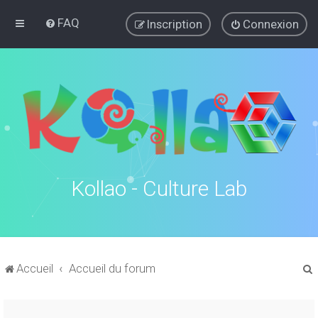
FAQ
Inscription
Connexion
Kollao - Culture Lab
Accueil
Accueil du forum