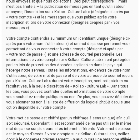
nous envoyez et que nous collectons. Ceci peut correspondre — mais
n’est pas limité à — la publication de messages en tant qu’utilisateur
anonyme, l’inscription sur « Kollao - Culture Lab » (désignée ci-après par
« votre compte ») et les messages que vous publiez après votre
inscription et lors de votre connexion (désignés ci-après par « vos
messages »).
Votre compte contiendra au minimum un identifiant unique (désigné ci-
après par « votre nom d’utilisateur ») et un mot de passe personnel vous
permettant de vous connecter à votre compte (désigné ci-après par
« votre mot de passe ») et une adresse de courriel personnelle. Les
informations de votre compte sur « Kollao - Culture Lab » sont protégées
par les lois de protection des données applicables dans le pays qui
héberge notre serveur. Toutes les informations, en-dehors de votre nom
d’utilisateur, de votre mot de passe et de votre adresse de courriel requis
par « Kollao - Culture Lab » durant votre inscription, sont obligatoires ou
facultatives, à la seule discrétion de « Kollao - Culture Lab ». Dans tous
les cas, vous pouvez contrôler quelles informations de votre compte
vous souhaitez rendre publiques ou non. De plus, vous pouvez décider de
vous abonner ou non à la liste de diffusion du logiciel phpBB depuis une
option disponible sur votre compte.
Votre mot de passe est chiffré (par un chiffrage à sens unique) afin qu’il
soit sécurisé. Cependant, il est recommandé de ne pas utiliser le même
mot de passe sur plusieurs sites internet différents. Votre mot de passe
est le moyen d’accès à votre compte sur « Kollao - Culture Lab », veillez
donc à le conservez précieusement. En aucun cas une personne affiliée