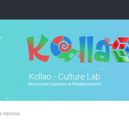
Kollao - Culture Lab
Democratie Sanitaire et Rétablissement
s réponse