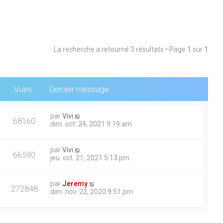
La recherche a retourné 3 résultats • Page
1
sur
1
Vues
Dernier message
par
Vivi
68160
dim. oct. 24, 2021 9:19 am
par
Vivi
66590
jeu. oct. 21, 2021 5:13 pm
par
Jeremy
272848
dim. nov. 22, 2020 9:51 pm