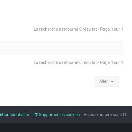
La recherche a retourné 0 résultat • Page
1
sur
1
La recherche a retourné 0 résultat • Page
1
sur
1
Aller
Confidentialité
Supprimer les cookies
Fuseau horaire sur
UTC