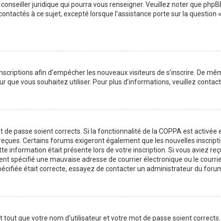
 conseiller juridique qui pourra vous renseigner. Veuillez noter que php
contactés à ce sujet, excepté lorsque l’assistance porte sur la question
 inscriptions afin d’empêcher les nouveaux visiteurs de s’inscrire. De m
ateur que vous souhaitez utiliser. Pour plus d’informations, veuillez cont
ot de passe soient corrects. Si la fonctionnalité de la COPPA est activé
z reçues. Certains forums exigeront également que les nouvelles inscript
te information était présente lors de votre inscription. Si vous aviez reç
 spécifié une mauvaise adresse de courrier électronique ou le courrier é
pécifiée était correcte, essayez de contacter un administrateur du foru
tout que votre nom d’utilisateur et votre mot de passe soient corrects. 