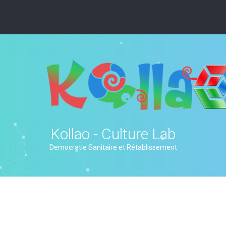
Kollao - Culture Lab
Democratie Sanitaire et Rétablissement