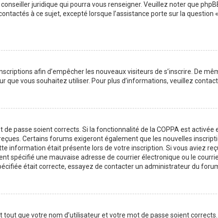
 conseiller juridique qui pourra vous renseigner. Veuillez noter que php
contactés à ce sujet, excepté lorsque l’assistance porte sur la question
 inscriptions afin d’empêcher les nouveaux visiteurs de s’inscrire. De m
ateur que vous souhaitez utiliser. Pour plus d’informations, veuillez cont
ot de passe soient corrects. Si la fonctionnalité de la COPPA est activé
z reçues. Certains forums exigeront également que les nouvelles inscript
te information était présente lors de votre inscription. Si vous aviez reç
 spécifié une mauvaise adresse de courrier électronique ou le courrier é
pécifiée était correcte, essayez de contacter un administrateur du foru
tout que votre nom d’utilisateur et votre mot de passe soient corrects. 