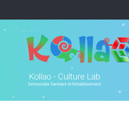
Kollao - Culture Lab
Democratie Sanitaire et Rétablissement